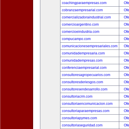
coachingparaempresas.com
Ofe
cobranzaempresarial.com
Ofe
comercializadoraindustrial.com
Ofe
comercioargentino.com
Ofe
comercioeindustria.com
Ofe
compucampo.com
Ofe
comunicacionesempresariales.com
Ofe
comunidadempresaria.com
Ofe
comunidadempresas.com
Ofe
conferenciaempresarial.com
Ofe
consultoresagropecuarios.com
Ofe
consultoresderiesgos.com
Ofe
consultoresendesarrollo.com
Ofe
consultoriacrm.com
Ofe
consultoriaencomunicacion.com
Ofe
consultoriaparaempresas.com
Ofe
consultoriapymes.com
Ofe
consultoriaseguridad.com
Ofe