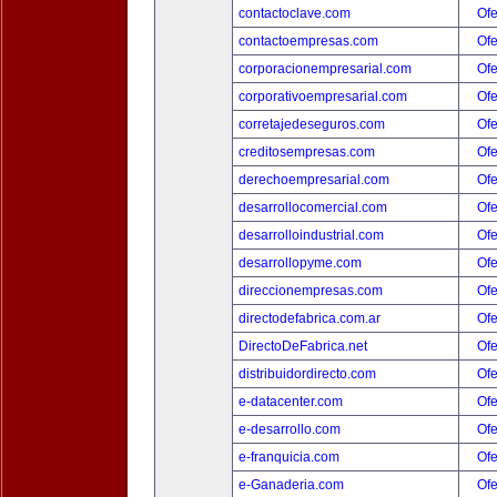
contactoclave.com
Ofe
contactoempresas.com
Ofe
corporacionempresarial.com
Ofe
corporativoempresarial.com
Ofe
corretajedeseguros.com
Ofe
creditosempresas.com
Ofe
derechoempresarial.com
Ofe
desarrollocomercial.com
Ofe
desarrolloindustrial.com
Ofe
desarrollopyme.com
Ofe
direccionempresas.com
Ofe
directodefabrica.com.ar
Ofe
DirectoDeFabrica.net
Ofe
distribuidordirecto.com
Ofe
e-datacenter.com
Ofe
e-desarrollo.com
Ofe
e-franquicia.com
Ofe
e-Ganaderia.com
Ofe