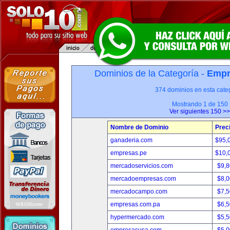
Dominios de la Categoría -
Empr
374 dominios en esta categ
Mostrando 1 de 150
Ver siguientes 150 >>
Nombre de Dominio
Prec
ganaderia.com
$95,
empresas.pe
$10,
mercadoservicios.com
$9,
mercadoempresas.com
$8,
mercadocampo.com
$7,
empresas.com.pa
$6,
hypermercado.com
$5,