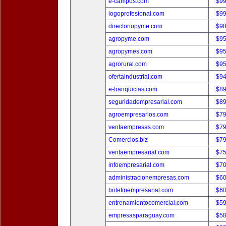
e-campos.com
$9
logoprofesional.com
$9
directoriopyme.com
$9
agropyme.com
$9
agropymes.com
$9
agrorural.com
$9
ofertaindustrial.com
$9
e-franquicias.com
$8
seguridadempresarial.com
$8
agroempresarios.com
$7
ventaempresas.com
$7
Comercios.biz
$7
ventaempresarial.com
$7
infoempresarial.com
$7
administracionempresas.com
$6
boletinempresarial.com
$6
entrenamientocomercial.com
$5
empresasparaguay.com
$5