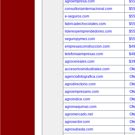
agroempresa.com
$5
consultoriainternacional.com
$5
e-seguros.com
$5
fabricadechocolates.com
$5
lideresyemprendedores.com
$5
seguropymes.com
$5
empresasconstruccion.com
$4
telefoniaempresas.com
$4
agrocereales.com
$3
accesoriosindustriales.com
Ofe
agenciafotografica.com
Ofe
agrodirectorio.com
Ofe
agroempresario.com
Ofe
agroindice.com
Ofe
agromaquinas.com
Ofe
agromercado.net
Ofe
agrosector.com
Ofe
agrosubasta.com
Ofe