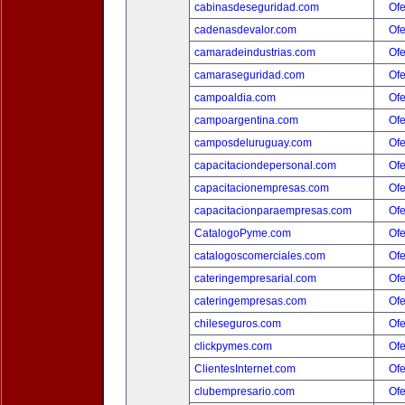
cabinasdeseguridad.com
Ofe
cadenasdevalor.com
Ofe
camaradeindustrias.com
Ofe
camaraseguridad.com
Ofe
campoaldia.com
Ofe
campoargentina.com
Ofe
camposdeluruguay.com
Ofe
capacitaciondepersonal.com
Ofe
capacitacionempresas.com
Ofe
capacitacionparaempresas.com
Ofe
CatalogoPyme.com
Ofe
catalogoscomerciales.com
Ofe
cateringempresarial.com
Ofe
cateringempresas.com
Ofe
chileseguros.com
Ofe
clickpymes.com
Ofe
ClientesInternet.com
Ofe
clubempresario.com
Ofe