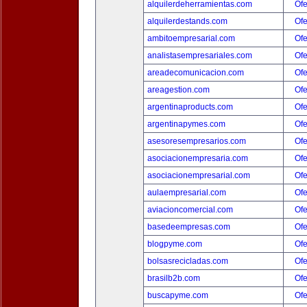
alquilerdeherramientas.com
Ofe
alquilerdestands.com
Ofe
ambitoempresarial.com
Ofe
analistasempresariales.com
Ofe
areadecomunicacion.com
Ofe
areagestion.com
Ofe
argentinaproducts.com
Ofe
argentinapymes.com
Ofe
asesoresempresarios.com
Ofe
asociacionempresaria.com
Ofe
asociacionempresarial.com
Ofe
aulaempresarial.com
Ofe
aviacioncomercial.com
Ofe
basedeempresas.com
Ofe
blogpyme.com
Ofe
bolsasrecicladas.com
Ofe
brasilb2b.com
Ofe
buscapyme.com
Ofe