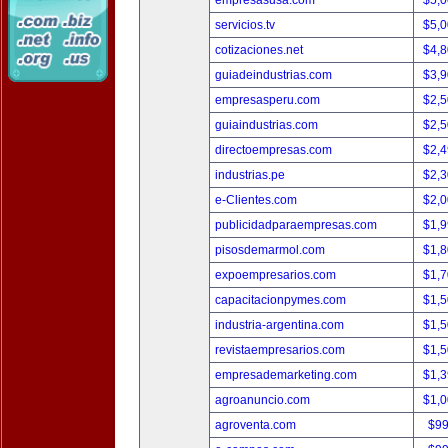
empresasusa.com
$5,
servicios.tv
$5,
cotizaciones.net
$4,
guiadeindustrias.com
$3,
empresasperu.com
$2,
guiaindustrias.com
$2,
directoempresas.com
$2,
industrias.pe
$2,
e-Clientes.com
$2,
publicidadparaempresas.com
$1,
pisosdemarmol.com
$1,
expoempresarios.com
$1,
capacitacionpymes.com
$1,
industria-argentina.com
$1,
revistaempresarios.com
$1,
empresademarketing.com
$1,
agroanuncio.com
$1,
agroventa.com
$9