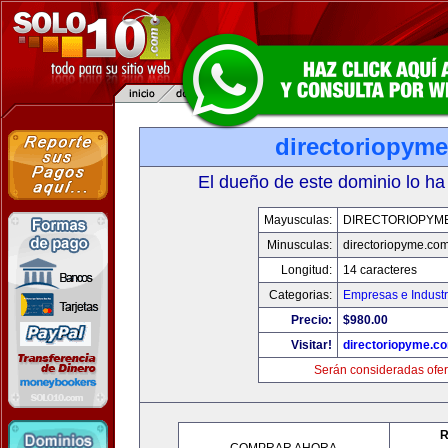
directoriopym
El dueño de este dominio lo ha
Mayusculas:
DIRECTORIOPYM
Minusculas:
directoriopyme.co
Longitud:
14 caracteres
Categorias:
Empresas e Industr
Precio:
$980.00
Visitar!
directoriopyme.c
Serán consideradas ofer
R