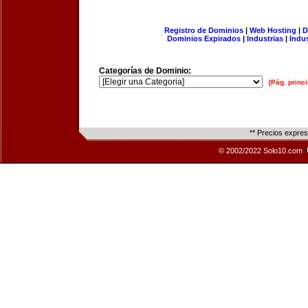
Registro de Dominios
|
Web Hosting
|
D
Dominios Expirados
|
Industrias
|
Indu
Categorías de Dominio:
[Pág. princi
** Precios expre
© 2002/2022 Solo10.com