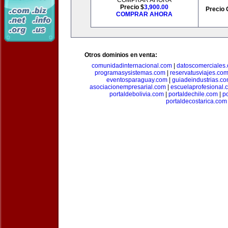
COMPRAR AHORA
Precio $
3,900.00
Precio 
COMPRAR AHORA
Otros dominios en venta:
comunidadinternacional.com
|
datoscomerciales
programasysistemas.com
|
reservatusviajes.co
eventosparaguay.com
|
guiadeindustrias.c
asociacionempresarial.com
|
escuelaprofesional.
portaldebolivia.com
|
portaldechile.com
|
p
portaldecostarica.com