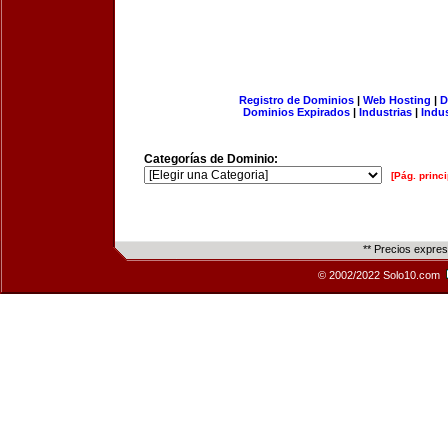
Registro de Dominios
|
Web Hosting
|
D
Dominios Expirados
|
Industrias
|
Indu
Categorías de Dominio:
[Pág. princi
** Precios expre
© 2002/2022 Solo10.com