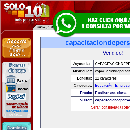
capacitaciondeper
Vendido!
Mayusculas:
CAPACITACIONDEP
Minusculas:
capacitaciondeperso
Longitud:
22 caracteres
Categorias:
EducaciÃ³n
,
Empresas
Precio:
Realizar una oferta!
Visitar!
capacitaciondepers
Serán consideradas ofer