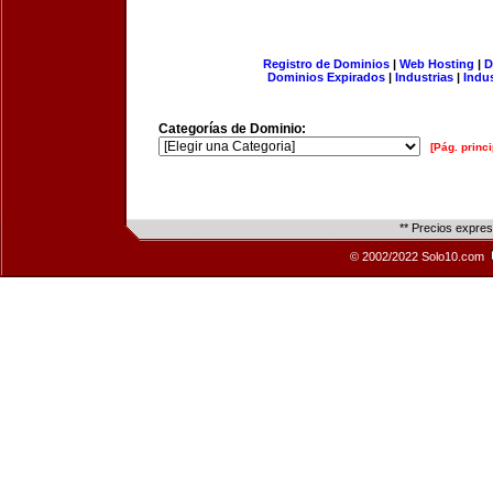
Registro de Dominios
|
Web Hosting
|
D
Dominios Expirados
|
Industrias
|
Indu
Categorías de Dominio:
[Pág. princi
** Precios expre
© 2002/2022 Solo10.com