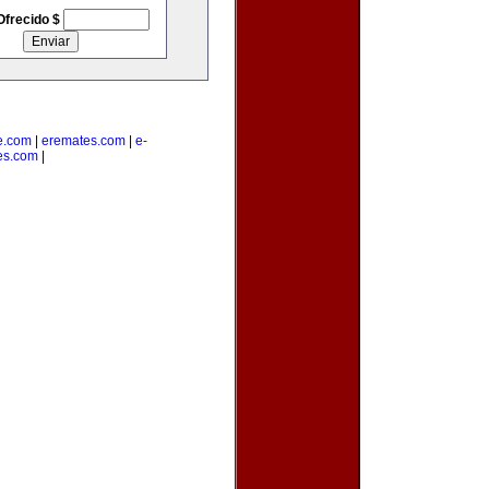
Ofrecido $
e.com
|
eremates.com
|
e-
es.com
|