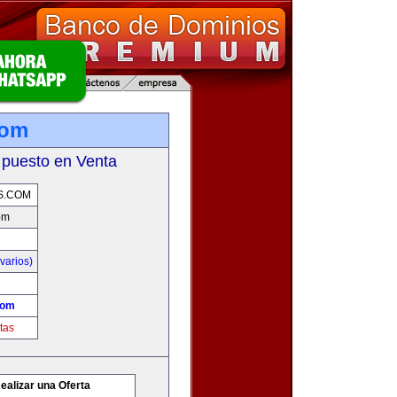
com
 puesto en Venta
S.COM
om
varios)
com
tas
ealizar una Oferta