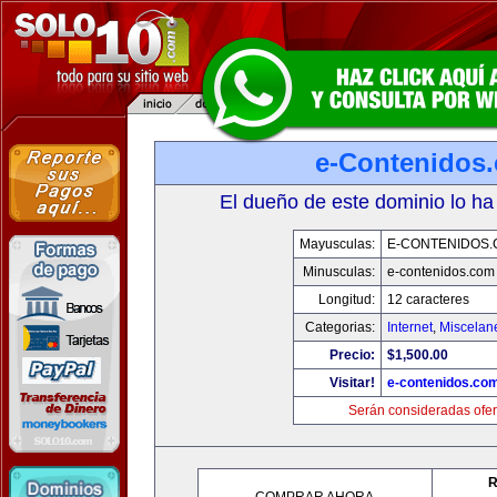
e-Contenidos
El dueño de este dominio lo ha
Mayusculas:
E-CONTENIDOS
Minusculas:
e-contenidos.com
Longitud:
12 caracteres
Categorias:
Internet
,
Miscelane
Precio:
$1,500.00
Visitar!
e-contenidos.co
Serán consideradas ofer
R