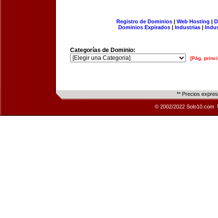
Registro de Dominios
|
Web Hosting
|
D
Dominios Expirados
|
Industrias
|
Indu
Categorías de Dominio:
[Pág. princi
** Precios expre
© 2002/2022 Solo10.com