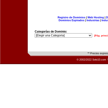
Registro de Dominios
|
Web Hosting
|
D
Dominios Expirados
|
Industrias
|
Indu
Categorías de Dominio:
[Pág. princi
** Precios expre
© 2002/2022 Solo10.com