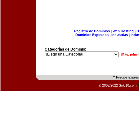
Registro de Dominios
|
Web Hosting
|
D
Dominios Expirados
|
Industrias
|
Indu
Categorías de Dominio:
[Pág. princi
** Precios expre
© 2002/2022 Solo10.com