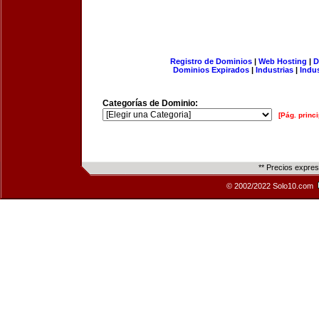
Registro de Dominios
|
Web Hosting
|
D
Dominios Expirados
|
Industrias
|
Indu
Categorías de Dominio:
[Pág. princi
** Precios expre
© 2002/2022 Solo10.com