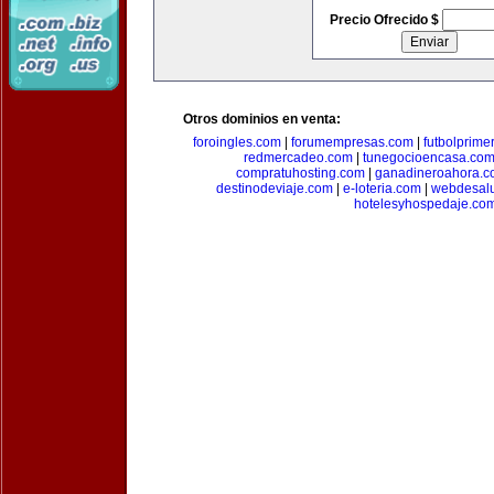
Precio Ofrecido $
Otros dominios en venta:
foroingles.com
|
forumempresas.com
|
futbolprime
redmercadeo.com
|
tunegocioencasa.co
compratuhosting.com
|
ganadineroahora.c
destinodeviaje.com
|
e-loteria.com
|
webdesal
hotelesyhospedaje.co