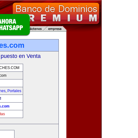
hes.com
 puesto en Venta
OCHES.COM
.com
hes
,
Portales
!
s.com
tas