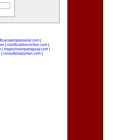
ficaciaempresarial.com
|
com
|
clasificadoscoches.com
|
m
|
negociosenparaguay.com
|
|
consultoriapymes.com
|