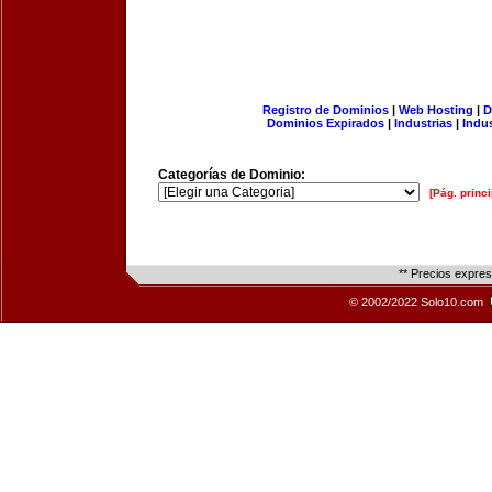
Registro de Dominios
|
Web Hosting
|
D
Dominios Expirados
|
Industrias
|
Indu
Categorías de Dominio:
[Pág. princi
** Precios expre
© 2002/2022 Solo10.com