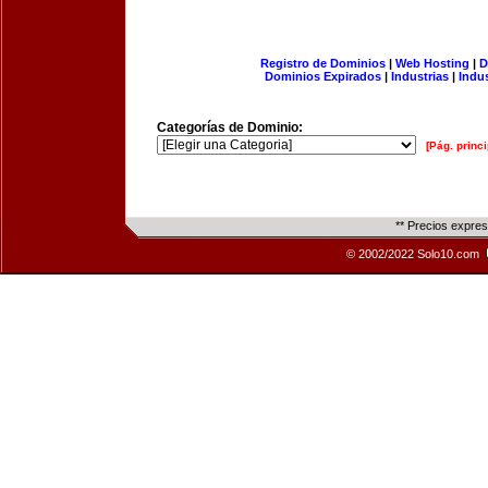
Registro de Dominios
|
Web Hosting
|
D
Dominios Expirados
|
Industrias
|
Indu
Categorías de Dominio:
[Pág. princi
** Precios expre
© 2002/2022 Solo10.com