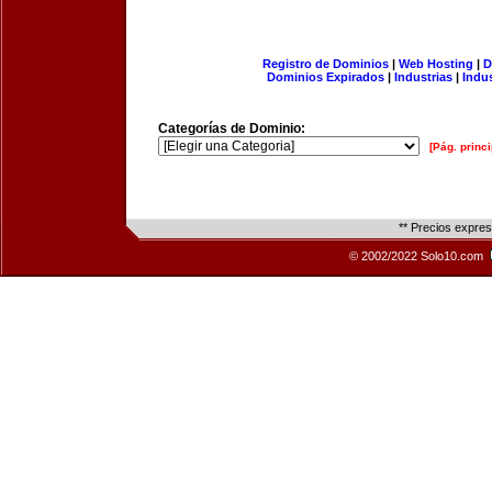
Registro de Dominios
|
Web Hosting
|
D
Dominios Expirados
|
Industrias
|
Indu
Categorías de Dominio:
[Pág. princi
** Precios expre
© 2002/2022 Solo10.com