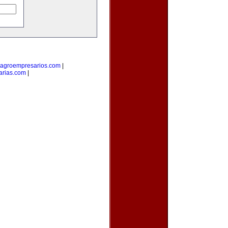
agroempresarios.com
|
arias.com
|