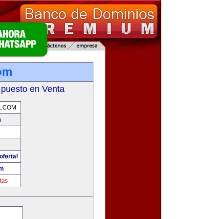
com
 puesto en Venta
L.COM
m
oferta!
om
tas