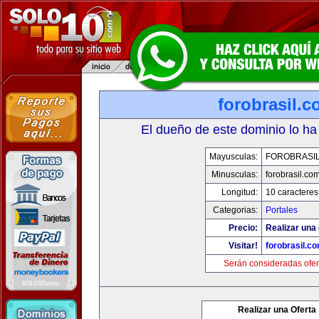
forobrasil.
El dueño de este dominio lo ha
Mayusculas:
FOROBRASI
Minusculas:
forobrasil.co
Longitud:
10 caracteres
Categorias:
Portales
Precio:
Realizar una 
Visitar!
forobrasil.c
Serán consideradas ofer
Realizar una Oferta