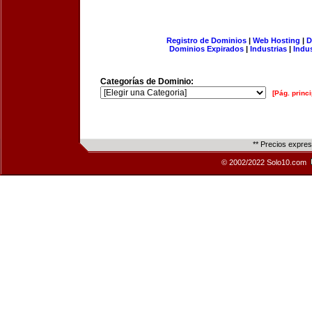
Registro de Dominios
|
Web Hosting
|
D
Dominios Expirados
|
Industrias
|
Indu
Categorías de Dominio:
[Pág. princi
** Precios expre
© 2002/2022 Solo10.com