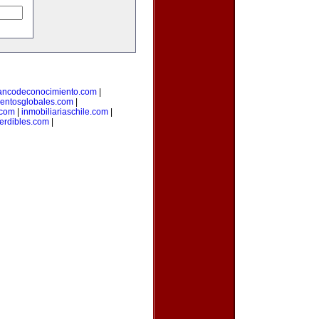
ancodeconocimiento.com
|
entosglobales.com
|
.com
|
inmobiliariaschile.com
|
erdibles.com
|