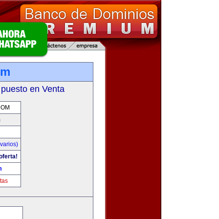
om
 puesto en Venta
COM
m
varios)
oferta!
m
tas