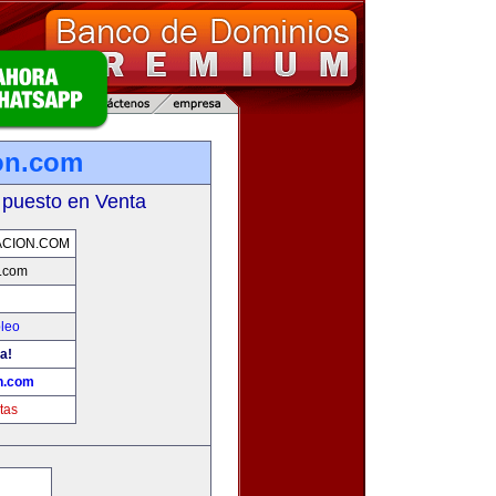
ion.com
 puesto en Venta
ACION.COM
n.com
leo
a!
on.com
tas