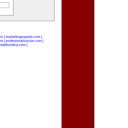
om
|
marketingexperto.com
|
om
|
profesionalizacion.com
|
udadturistica.com
|