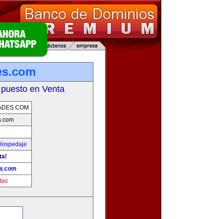
es.com
 puesto en Venta
ADES.COM
s.com
 Hospedaje
ta!
es.com
tas