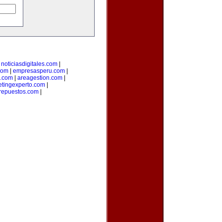
|
noticiasdigitales.com
|
com
|
empresasperu.com
|
.com
|
areagestion.com
|
tingexperto.com
|
repuestos.com
|