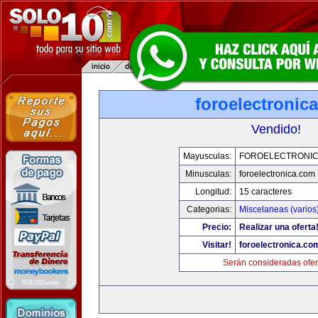
foroelectronic
Vendido!
Mayusculas:
FOROELECTRONIC
Minusculas:
foroelectronica.com
Longitud:
15 caracteres
Categorias:
Miscelaneas (varios
Precio:
Realizar una oferta
Visitar!
foroelectronica.co
Serán consideradas ofer