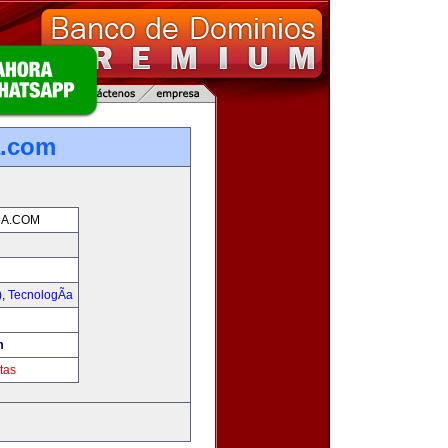
a.com
A.COM
)
,
TecnologÃ­a
!
m
tas