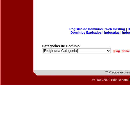
Registro de Dominios
|
Web Hosting
|
D
Dominios Expirados
|
Industrias
|
Indu
Categorías de Dominio:
[Pág. princi
** Precios expre
© 2002/2022 Solo10.com