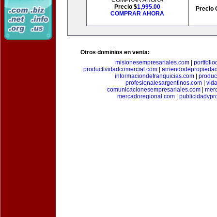
COMPRAR AHORA
Precio $
1,995.00
Precio 
COMPRAR AHORA
Otros dominios en venta:
misionesempresariales.com
|
portfoli
productividadcomercial.com
|
arriendodepropieda
informaciondefranquicias.com
|
produc
profesionalesargentinos.com
|
vid
comunicacionesempresariales.com
|
mer
mercadoregional.com
|
publicidadyp