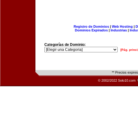
Registro de Dominios
|
Web Hosting
|
D
Dominios Expirados
|
Industrias
|
Indu
Categorías de Dominio:
[Pág. princi
** Precios expre
© 2002/2022 Solo10.com