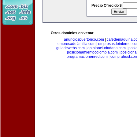
Precio Ofrecido $
Otros dominios en venta:
anunciospuertorico.com
|
cafedemaquina.c
empresadefamilia.com
|
empresasdeinternet.c
guiadewebs.com
|
opinionciudadana.com
|
posi
posicionamientocolombia.com
|
posicion
programacionenred.com
|
comprahost.co