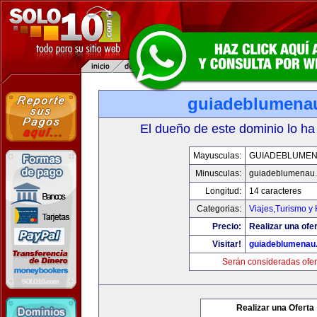
guiadeblumena
El dueño de este dominio lo ha
Mayusculas:
GUIADEBLUME
Minusculas:
guiadeblumenau
Longitud:
14 caracteres
Categorias:
Viajes,Turismo y
Precio:
Realizar una ofer
Visitar!
guiadeblumenau
Serán consideradas ofer
Realizar una Oferta