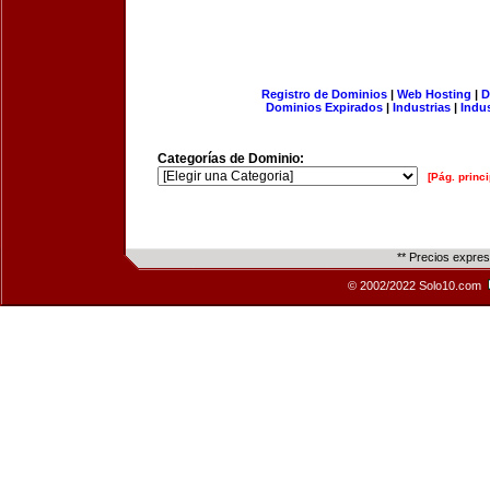
Registro de Dominios
|
Web Hosting
|
D
Dominios Expirados
|
Industrias
|
Indu
Categorías de Dominio:
[Pág. princi
** Precios expre
© 2002/2022 Solo10.com