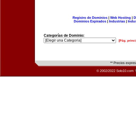
Registro de Dominios
|
Web Hosting
|
D
Dominios Expirados
|
Industrias
|
Indu
Categorías de Dominio:
[Pág. princi
** Precios expre
© 2002/2022 Solo10.com