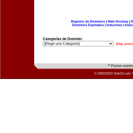
Registro de Dominios
|
Web Hosting
|
D
Dominios Expirados
|
Industrias
|
Indu
Categorías de Dominio:
[Pág. princi
** Precios expre
© 2002/2022 Solo10.com