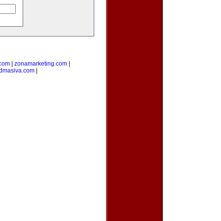
.com
|
zonamarketing.com
|
admasiva.com
|