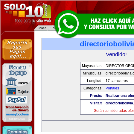
directorioboliv
Vendido!
Mayusculas:
DIRECTORIOBOL
Minusculas:
directoriobolivia
Longitud:
17 caracteres
Categorias:
Portales
Precio:
Realizar una ofer
Visitar!
directoriobolivi
Serán consideradas ofer