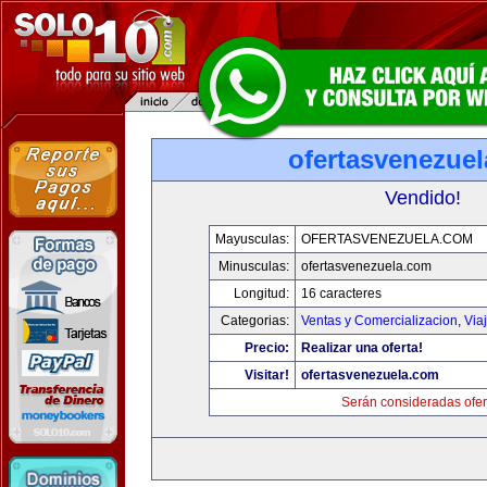
ofertasvenezue
Vendido!
Mayusculas:
OFERTASVENEZUELA.COM
Minusculas:
ofertasvenezuela.com
Longitud:
16 caracteres
Categorias:
Ventas y Comercializacion
,
Via
Precio:
Realizar una oferta!
Visitar!
ofertasvenezuela.com
Serán consideradas ofer