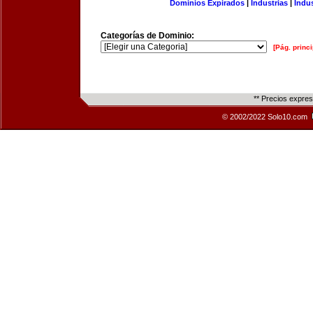
Dominios Expirados
|
Industrias
|
Indu
Categorías de Dominio:
[Pág. princi
** Precios expre
© 2002/2022 Solo10.com