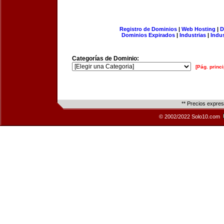
Registro de Dominios
|
Web Hosting
|
D
Dominios Expirados
|
Industrias
|
Indu
Categorías de Dominio:
[Pág. princi
** Precios expre
© 2002/2022 Solo10.com