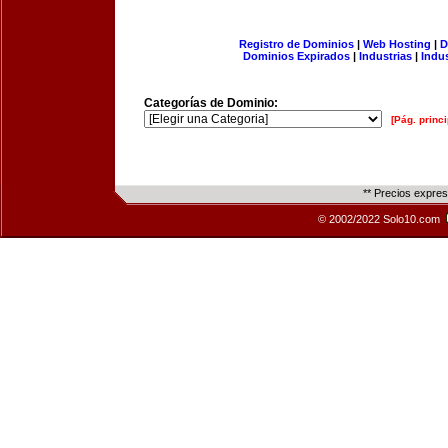
Registro de Dominios
|
Web Hosting
|
D
Dominios Expirados
|
Industrias
|
Indu
Categorías de Dominio:
[Pág. princi
** Precios expre
© 2002/2022 Solo10.com