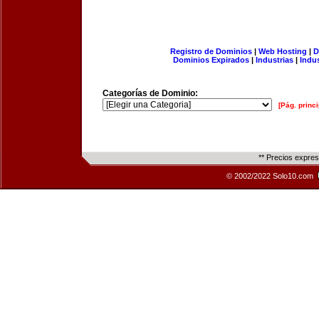
Registro de Dominios
|
Web Hosting
|
D
Dominios Expirados
|
Industrias
|
Indu
Categorías de Dominio:
[Pág. princi
** Precios expre
© 2002/2022 Solo10.com