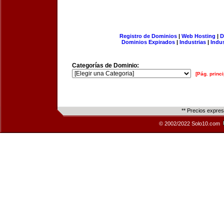
Registro de Dominios
|
Web Hosting
|
D
Dominios Expirados
|
Industrias
|
Indu
Categorías de Dominio:
[Pág. princi
** Precios expre
© 2002/2022 Solo10.com