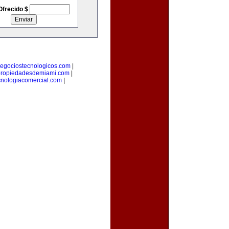
Ofrecido $
egociostecnologicos.com
|
ropiedadesdemiami.com
|
cnologiacomercial.com
|