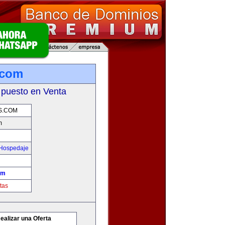
.com
 puesto en Venta
S.COM
m
 Hospedaje
om
tas
ealizar una Oferta