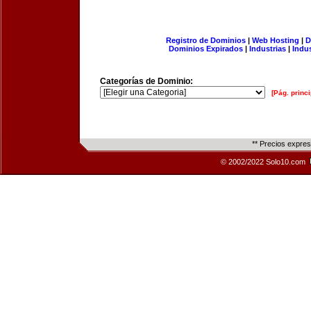
Registro de Dominios
|
Web Hosting
|
D
Dominios Expirados
|
Industrias
|
Indu
Categorías de Dominio:
[Pág. princi
** Precios expre
© 2002/2022 Solo10.com