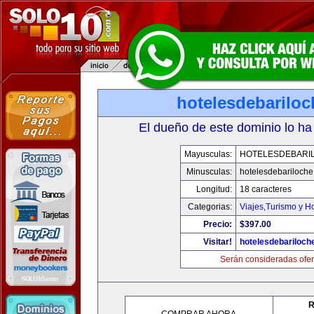
hotelesdebarilo
El dueño de este dominio lo ha
Mayusculas:
HOTELESDEBARI
Minusculas:
hotelesdebariloch
Longitud:
18 caracteres
Categorias:
Viajes,Turismo y H
Precio:
$397.00
Visitar!
hotelesdebariloch
Serán consideradas ofer
R