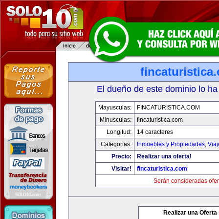
fincaturistica
El dueño de este dominio lo ha
Mayusculas:
FINCATURISTICA.COM
Minusculas:
fincaturistica.com
Longitud:
14 caracteres
Categorias:
Inmuebles y Propiedades
,
Via
Precio:
Realizar una oferta!
Visitar!
fincaturistica.com
Serán consideradas ofer
Realizar una Oferta