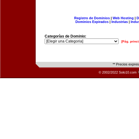
Registro de Dominios
|
Web Hosting
|
D
Dominios Expirados
|
Industrias
|
Indu
Categorías de Dominio:
[Pág. princi
** Precios expre
© 2002/2022 Solo10.com