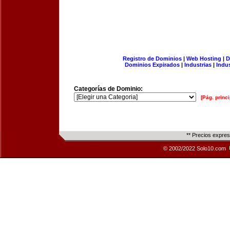
Registro de Dominios
|
Web Hosting
|
D
Dominios Expirados
|
Industrias
|
Indu
Categorías de Dominio:
[Pág. princi
** Precios expre
© 2002/2022 Solo10.com