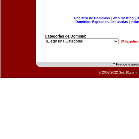
Registro de Dominios
|
Web Hosting
|
D
Dominios Expirados
|
Industrias
|
Indu
Categorías de Dominio:
[Pág. princi
** Precios expre
© 2002/2022 Solo10.com