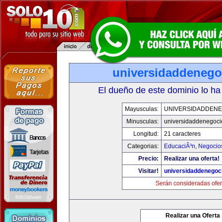
universidaddenego
El dueño de este dominio lo ha
Mayusculas:
UNIVERSIDADDENE
Minusculas:
universidaddenegoc
Longitud:
21 caracteres
Categorias:
EducaciÃ³n
,
Negocio
Precio:
Realizar una oferta!
Visitar!
universidaddenegoc
Serán consideradas ofer
Realizar una Oferta