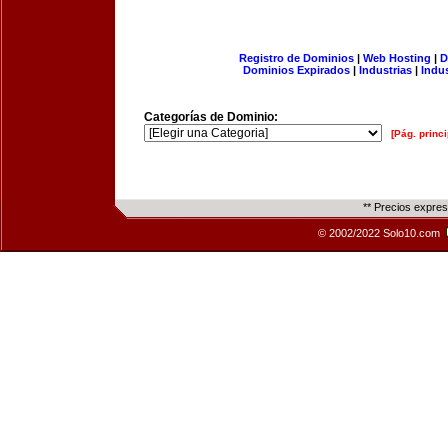
Registro de Dominios
|
Web Hosting
|
D
Dominios Expirados
|
Industrias
|
Indu
Categorías de Dominio:
[Pág. princi
** Precios expre
© 2002/2022 Solo10.com