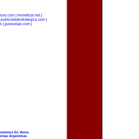
ices.com
|
monetizar.net
|
|
publicidadestrategica.com
|
m
|
guiasviaje.com
|
ominios En Venta
strias Argentinas