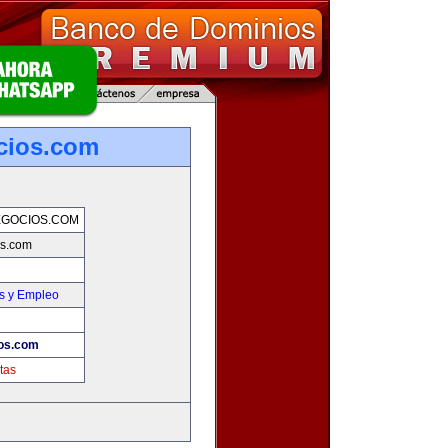
cios.com
GOCIOS.COM
os.com
s y Empleo
os.com
tas