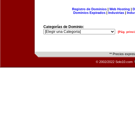
Registro de Dominios
|
Web Hosting
|
D
Dominios Expirados
|
Industrias
|
Indu
Categorías de Dominio:
[Pág. princi
** Precios expre
© 2002/2022 Solo10.com