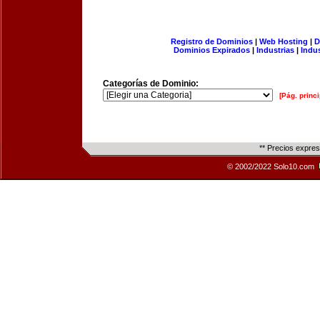
Registro de Dominios
|
Web Hosting
|
D
Dominios Expirados
|
Industrias
|
Indu
Categorías de Dominio:
[Pág. princi
** Precios expre
© 2002/2022 Solo10.com