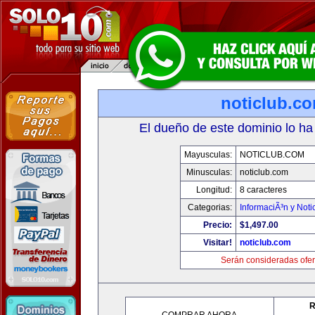
noticlub.c
El dueño de este dominio lo ha
Mayusculas:
NOTICLUB.COM
Minusculas:
noticlub.com
Longitud:
8 caracteres
Categorias:
InformaciÃ³n y Noti
Precio:
$1,497.00
Visitar!
noticlub.com
Serán consideradas ofer
R