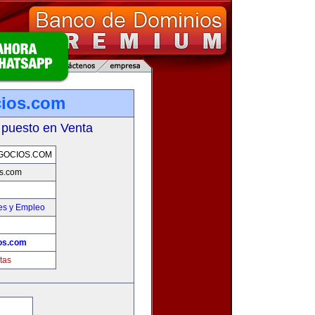
cios.com
 puesto en Venta
GOCIOS.COM
s.com
es y Empleo
os.com
tas