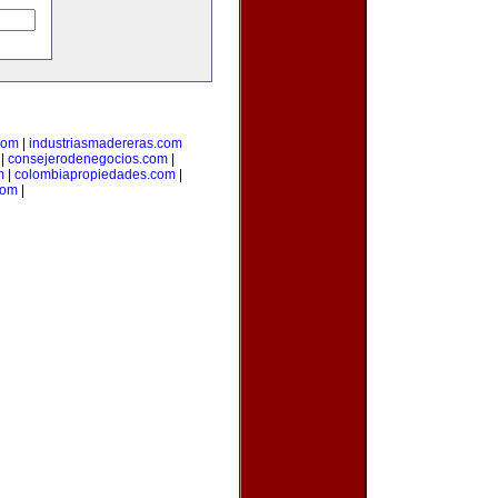
com
|
industriasmadereras.com
|
consejerodenegocios.com
|
m
|
colombiapropiedades.com
|
com
|