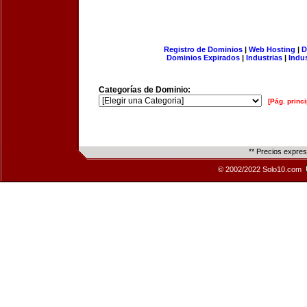
Registro de Dominios
|
Web Hosting
|
D
Dominios Expirados
|
Industrias
|
Indu
Categorías de Dominio:
[Pág. princi
** Precios expre
© 2002/2022 Solo10.com