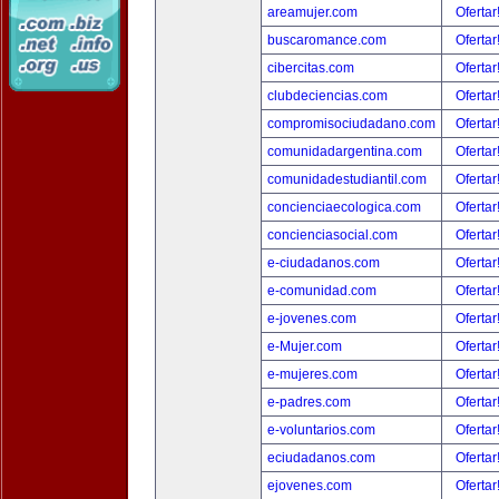
areamujer.com
Ofertar
buscaromance.com
Ofertar
cibercitas.com
Ofertar
clubdeciencias.com
Ofertar
compromisociudadano.com
Ofertar
comunidadargentina.com
Ofertar
comunidadestudiantil.com
Ofertar
concienciaecologica.com
Ofertar
concienciasocial.com
Ofertar
e-ciudadanos.com
Ofertar
e-comunidad.com
Ofertar
e-jovenes.com
Ofertar
e-Mujer.com
Ofertar
e-mujeres.com
Ofertar
e-padres.com
Ofertar
e-voluntarios.com
Ofertar
eciudadanos.com
Ofertar
ejovenes.com
Ofertar