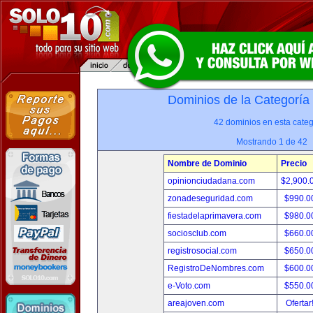
Dominios de la Categoría
42 dominios en esta categ
Mostrando 1 de 42
Nombre de Dominio
Precio
opinionciudadana.com
$2,900.
zonadeseguridad.com
$990.0
fiestadelaprimavera.com
$980.0
sociosclub.com
$660.0
registrosocial.com
$650.0
RegistroDeNombres.com
$600.0
e-Voto.com
$550.0
areajoven.com
Ofertar