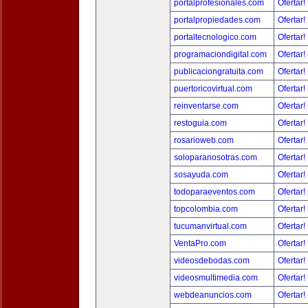
portalprofesionales.com
Ofertar!
portalpropiedades.com
Ofertar!
portaltecnologico.com
Ofertar!
programaciondigital.com
Ofertar!
publicaciongratuita.com
Ofertar!
puertoricovirtual.com
Ofertar!
reinventarse.com
Ofertar!
restoguia.com
Ofertar!
rosarioweb.com
Ofertar!
soloparanosotras.com
Ofertar!
sosayuda.com
Ofertar!
todoparaeventos.com
Ofertar!
topcolombia.com
Ofertar!
tucumanvirtual.com
Ofertar!
VentaPro.com
Ofertar!
videosdebodas.com
Ofertar!
videosmultimedia.com
Ofertar!
webdeanuncios.com
Ofertar!