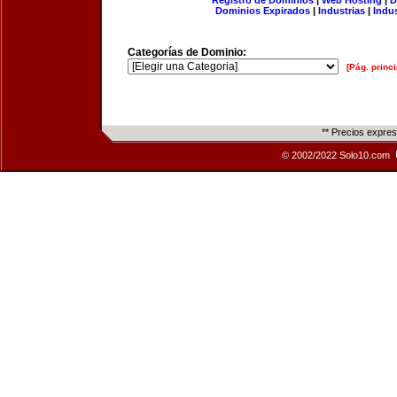
Registro de Dominios
|
Web Hosting
|
D
Dominios Expirados
|
Industrias
|
Indu
Categorías de Dominio:
[Pág. princi
** Precios expre
© 2002/2022 Solo10.com